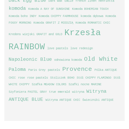
Dack Egg Blue
Dark Wax
Emile
french linen
Henrietta
komoda
Komoda A RAY OF SUNSHINE
Komoda BOHEMIAN TOUCH
Komoda boho INDY
Komoda CHIPPY FARMHOUSE
komoda dębowa
Komoda
FOGGY MORNING
Komoda GRAFIT Z MIEDZIĄ
Komoda ROMANTIC CHIC
Krzesła
Kredens wiejski GRAFIT and GOLD
RAINBOW
love pastels
love redesign
Old White
Napoleonic Blue
odnowiona komoda
Provence
Paloma
Paris Grey
pastels
Pólka ANTIQUE
CHIC
rose
rose pastels
Stoliczek BOHO
Stół CHIPPY FLAMINGO
Stół
WHITE CHIPPY
Szafka MEADOW COLORS
Szafki nocne MARINE
Witryna
Szyfoniera PASTEL GRAY
true emerald
witryna
ANTIQUE BLUE
Witryna ANTIQUE CHIC
Świeczniki ANTIQUE