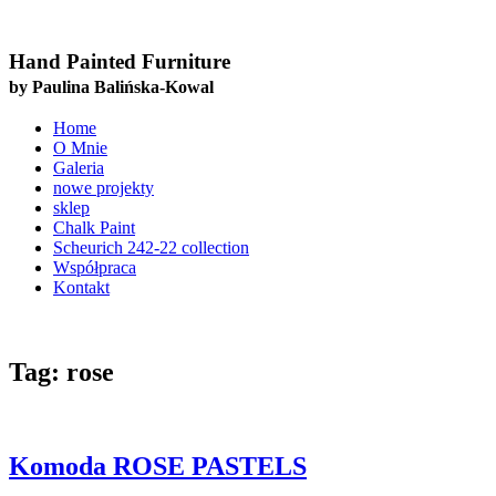
Hand Painted Furniture
by Paulina Balińska-Kowal
Home
O Mnie
Galeria
nowe projekty
sklep
Chalk Paint
Scheurich 242-22 collection
Współpraca
Kontakt
Tag:
rose
Komoda ROSE PASTELS