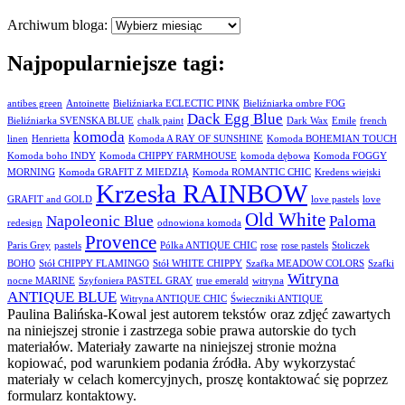
Archiwum bloga:
Najpopularniejsze tagi:
antibes green
Antoinette
Bieliźniarka ECLECTIC PINK
Bieliźniarka ombre FOG
Dack Egg Blue
Bieliźniarka SVENSKA BLUE
chalk paint
Dark Wax
Emile
french
komoda
linen
Henrietta
Komoda A RAY OF SUNSHINE
Komoda BOHEMIAN TOUCH
Komoda boho INDY
Komoda CHIPPY FARMHOUSE
komoda dębowa
Komoda FOGGY
MORNING
Komoda GRAFIT Z MIEDZIĄ
Komoda ROMANTIC CHIC
Kredens wiejski
Krzesła RAINBOW
GRAFIT and GOLD
love pastels
love
Old White
Napoleonic Blue
Paloma
redesign
odnowiona komoda
Provence
Paris Grey
pastels
Pólka ANTIQUE CHIC
rose
rose pastels
Stoliczek
BOHO
Stół CHIPPY FLAMINGO
Stół WHITE CHIPPY
Szafka MEADOW COLORS
Szafki
Witryna
nocne MARINE
Szyfoniera PASTEL GRAY
true emerald
witryna
ANTIQUE BLUE
Witryna ANTIQUE CHIC
Świeczniki ANTIQUE
Paulina Balińska-Kowal jest autorem tekstów oraz zdjęć zawartych
na niniejszej stronie i zastrzega sobie prawa autorskie do tych
materiałów. Materiały zawarte na niniejszej stronie można
kopiować, pod warunkiem podania źródła. Aby wykorzystać
materiały w celach komercyjnych, proszę kontaktować się poprzez
formularz kontaktowy.