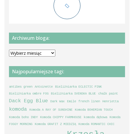
Archiwum bloga:
Archiwum
bloga:
Najpopularniejsze tagi:
antibes green
Antoinette
Bieliźniarka ECLECTIC PINK
Bieliźniarka ombre FOG
Bieliźniarka SVENSKA BLUE
chalk paint
Dack Egg Blue
Dark Wax
Emile
french linen
Henrietta
komoda
Komoda A RAY OF SUNSHINE
Komoda BOHEMIAN TOUCH
Komoda boho INDY
Komoda CHIPPY FARMHOUSE
komoda dębowa
Komoda
FOGGY MORNING
Komoda GRAFIT Z MIEDZIĄ
Komoda ROMANTIC CHIC