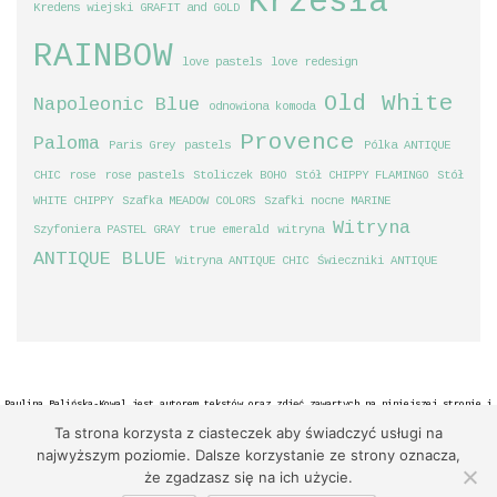
Krzesła
Kredens wiejski GRAFIT and GOLD
RAINBOW
love pastels
love redesign
Old White
Napoleonic Blue
odnowiona komoda
Provence
Paloma
Paris Grey
pastels
Pólka ANTIQUE
CHIC
rose
rose pastels
Stoliczek BOHO
Stół CHIPPY FLAMINGO
Stół
WHITE CHIPPY
Szafka MEADOW COLORS
Szafki nocne MARINE
Witryna
Szyfoniera PASTEL GRAY
true emerald
witryna
ANTIQUE BLUE
Witryna ANTIQUE CHIC
Świeczniki ANTIQUE
Paulina Balińska-Kowal jest autorem tekstów oraz zdjęć zawartych na niniejszej stronie i
zastrzega sobie prawa autorskie do tych materiałów. Materiały zawarte na niniejszej
Ta strona korzysta z ciasteczek aby świadczyć usługi na
stronie można kopiować, pod warunkiem podania źródła. Aby wykorzystać materiały w celach
najwyższym poziomie. Dalsze korzystanie ze strony oznacza,
komercyjnych, proszę kontaktować się poprzez formularz kontaktowy.
że zgadzasz się na ich użycie.
2016 ©
LoveRedesign
/ Wszelkie Prawa Zastrzeżone