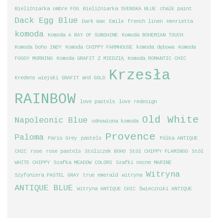
Bieliźniarka ombre FOG
Bieliźniarka SVENSKA BLUE
chalk paint
Dack Egg Blue
Dark Wax
Emile
french linen
Henrietta
komoda
Komoda A RAY OF SUNSHINE
Komoda BOHEMIAN TOUCH
Komoda boho INDY
Komoda CHIPPY FARMHOUSE
komoda dębowa
Komoda
FOGGY MORNING
Komoda GRAFIT Z MIEDZIĄ
Komoda ROMANTIC CHIC
Krzesła
Kredens wiejski GRAFIT and GOLD
RAINBOW
love pastels
love redesign
Old White
Napoleonic Blue
odnowiona komoda
Provence
Paloma
Paris Grey
pastels
Pólka ANTIQUE
CHIC
rose
rose pastels
Stoliczek BOHO
Stół CHIPPY FLAMINGO
Stół
WHITE CHIPPY
Szafka MEADOW COLORS
Szafki nocne MARINE
Witryna
Szyfoniera PASTEL GRAY
true emerald
witryna
ANTIQUE BLUE
Witryna ANTIQUE CHIC
Świeczniki ANTIQUE